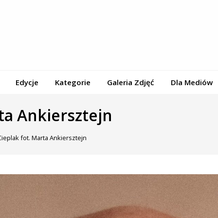
Edycje
Kategorie
Galeria Zdjęć
Dla Mediów
rta Ankiersztejn
Cieplak fot. Marta Ankiersztejn